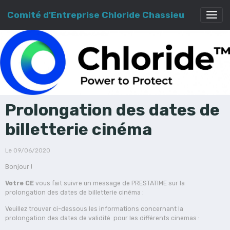
Comité d'Entreprise Chloride Chassieu
Prolongation des dates de
billetterie cinéma
Le 09/06/2020
Bonjour !
Votre CE
vous fait suivre un message de PRESTATIME sur la
prolongation des dates de billetterie cinéma :
Veuillez trouver ci-dessous les informations concernant la
prolongation des dates de validité pour les différents cinemas :