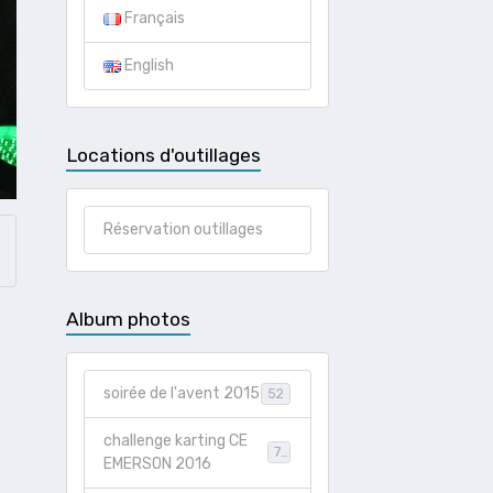
Français
English
Locations d'outillages
Réservation outillages
Album photos
soirée de l'avent 2015
52
challenge karting CE
73
EMERSON 2016