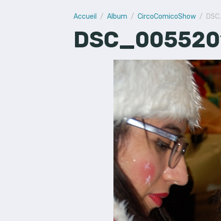
Accueil
Album
CircoComicoShow
DSC
DSC_0055201